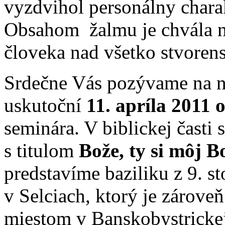
vyzdvihol personálny chara
Obsahom žalmu je chvála n
človeka nad všetko stvorens
Srdečne Vás pozývame na nas
uskutoční
11. apríla 2011 
seminára. V biblickej časti 
s titulom
Bože, ty si môj B
predstavíme baziliku z 9. st
v Selciach, ktorý je zárove
miestom v Banskobystrickej