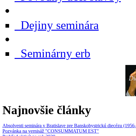
Dejiny seminára
Seminárny erb
Najnovšie články
Absolventi seminára v Bratislave pre Banskobystrickú diecézu (1956
Pozvánka na vernisáž "CONSUMMATUM EST"