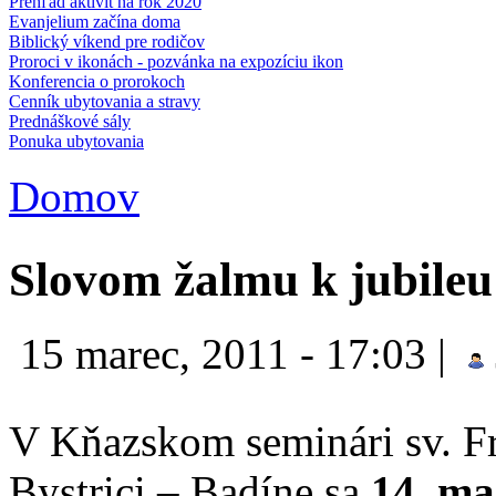
Prehľad aktivít na rok 2020
Evanjelium začína doma
Biblický víkend pre rodičov
Proroci v ikonách - pozvánka na expozíciu ikon
Konferencia o prorokoch
Cenník ubytovania a stravy
Prednáškové sály
Ponuka ubytovania
Domov
Nachádzate sa tu
Slovom žalmu k jubileu 
15 marec, 2011 - 17:03
|
V Kňazskom seminári sv. F
Bystrici – Badíne sa
14.
ma