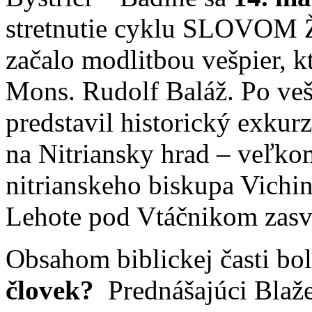
stretnutie cyklu SLOVOM
začalo modlitbou vešpier, k
Mons. Rudolf Baláž. Po veš
predstavil historický exkur
na Nitriansky hrad – veľko
nitrianskeho biskupa Vichin
Lehote pod Vtáčnikom zasvä
Obsahom biblickej časti bo
človek?
Prednášajúci Blaže