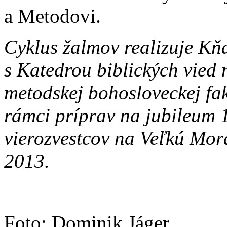
a Metodovi.
Cyklus žalmov realizuje Kň
s Katedrou biblických vied 
metodskej bohosloveckej fa
rámci príprav na jubileum 
vierozvestcov na Veľkú Mora
2013.
Foto: Dominik Jáger