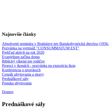
Najnovšie články
Absolventi seminára v Bratislave pre Banskobystrickú diecézu (1956
Pozvánka na vernisáž "CONSUMMATUM EST"
Prehľad aktivít na rok 2020
Evanjelium začína doma
Biblický víkend pre rodičov
Proroci v ikonách - pozvánka na expozíciu ikon
Konferencia o prorokoch
Cenník ubytovania a stravy
Prednáškové sály
Ponuka ubytovania
Domov
Nachádzate sa tu
Prednáškové sály