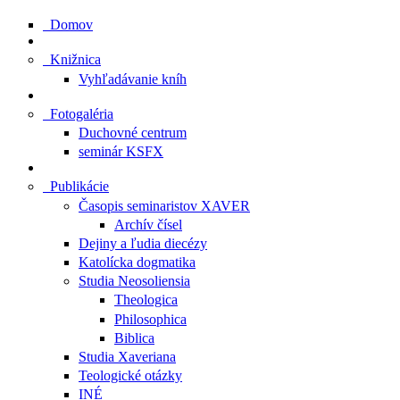
Domov
Knižnica
Vyhľadávanie kníh
Fotogaléria
Duchovné centrum
seminár KSFX
Publikácie
Časopis seminaristov XAVER
Archív čísel
Dejiny a ľudia diecézy
Katolícka dogmatika
Studia Neosoliensia
Theologica
Philosophica
Biblica
Studia Xaveriana
Teologické otázky
INÉ