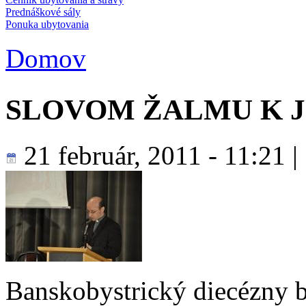
Prednáškové sály
Ponuka ubytovania
Domov
Nachádzate sa tu
SLOVOM ŽALMU K J
21 február, 2011 - 11:21
Banskobystrický diecézny 