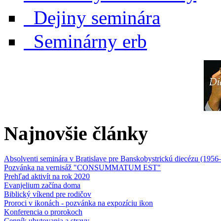
Dejiny seminára
Seminárny erb
Najnovšie články
Absolventi seminára v Bratislave pre Banskobystrickú diecézu (1956
Pozvánka na vernisáž "CONSUMMATUM EST"
Prehľad aktivít na rok 2020
Evanjelium začína doma
Biblický víkend pre rodičov
Proroci v ikonách - pozvánka na expozíciu ikon
Konferencia o prorokoch
Cenník ubytovania a stravy