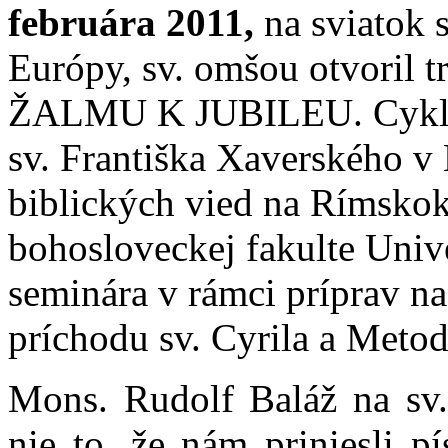
februára 2011,
na sviatok 
Európy, sv. omšou otvoril
ŽALMU K JUBILEU. Cyklus
sv. Františka Xaverského v
biblických vied na Rímskok
bohosloveckej fakulte Univ
seminára v rámci príprav n
príchodu sv. Cyrila a Metod
Mons. Rudolf Baláž na sv.
nie to, že nám priniesli p