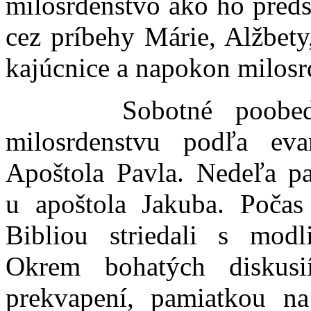
milosrdenstvo ako ho preds
cez príbehy Márie, Alžbety
kajúcnice a napokon milosr
Sobotné poobedie b
milosrdenstvu podľa eva
Apoštola Pavla. Nedeľa pat
u apoštola Jakuba. Počas
Bibliou striedali s mod
Okrem bohatých diskusi
prekvapení, pamiatkou na