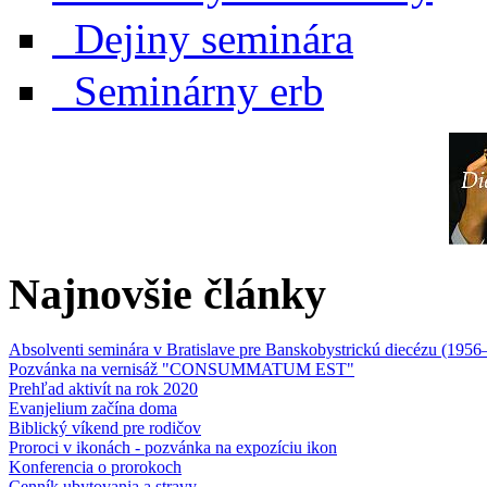
Dejiny seminára
Seminárny erb
Najnovšie články
Absolventi seminára v Bratislave pre Banskobystrickú diecézu (1956
Pozvánka na vernisáž "CONSUMMATUM EST"
Prehľad aktivít na rok 2020
Evanjelium začína doma
Biblický víkend pre rodičov
Proroci v ikonách - pozvánka na expozíciu ikon
Konferencia o prorokoch
Cenník ubytovania a stravy