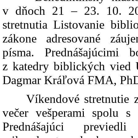
v dňoch 21 – 23. 10. 20
stretnutia Listovanie bib
zákone adresované záuj
písma. Prednášajúcimi 
z katedry biblických vied
Dagmar Kráľová FMA, Ph
Víkendové stretnutie zača
večer vešperami spolu s 
Prednášajúci previed