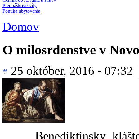
Prednáškové sály
Ponuka ubytovania
Domov
Nachádzate sa tu
O milosrdenstve v Nov
25 október, 2016 - 07:32
Benediktínsky kláštor